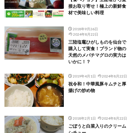
接お取り寄せ！極上の新鮮食
材で美味しい料理
2018年9月26日
2024年8月22日
三陸塩竈ひがしものを仙台で
購入して実食！ブランド物の
天然のメバチマグロの実力は
いかに！？
2019年4月1日
2024年8月22日
祝令和！中華風豚キムチと厚
揚げの炒め物
2018年2月1日
2024年8月22日
ごぼうと白菜入りのクリーム
シチュー