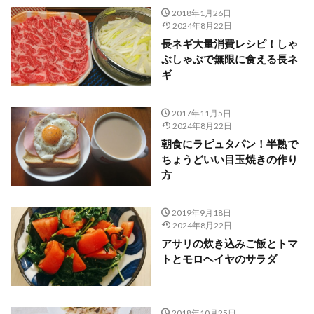
2018年1月26日
2024年8月22日
長ネギ大量消費レシピ！しゃ
ぶしゃぶで無限に食える長ネ
ギ
2017年11月5日
2024年8月22日
朝食にラピュタパン！半熟で
ちょうどいい目玉焼きの作り
方
2019年9月18日
2024年8月22日
アサリの炊き込みご飯とトマ
トとモロヘイヤのサラダ
2018年10月25日