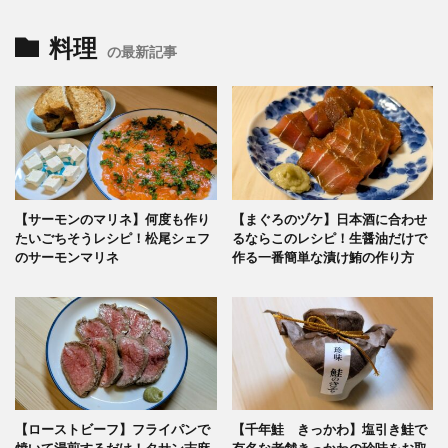
料理
の最新記事
【サーモンのマリネ】何度も作り
【まぐろのヅケ】日本酒に合わせ
たいごちそうレシピ！松尾シェフ
るならこのレシピ！生醤油だけで
のサーモンマリネ
作る一番簡単な漬け鮪の作り方
【ローストビーフ】フライパンで
【千年鮭 きっかわ】塩引き鮭で