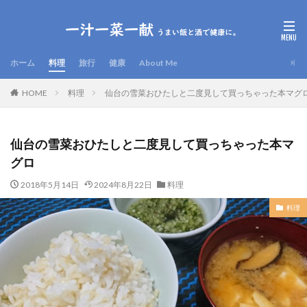
ホーム
料理
旅行
健康
About Me
HOME
料理
仙台の雪菜おひたしと二度見して買っちゃった本マグ
仙台の雪菜おひたしと二度見して買っちゃった本マ
グロ
2018年5月14日
2024年8月22日
料理
料理