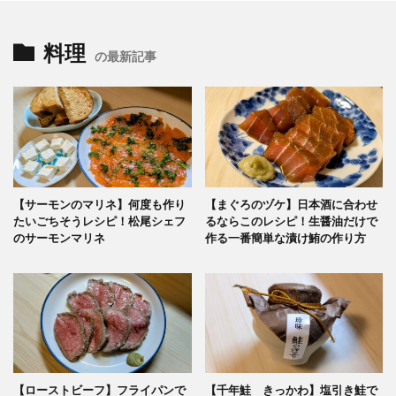
料理
の最新記事
【サーモンのマリネ】何度も作り
【まぐろのヅケ】日本酒に合わせ
たいごちそうレシピ！松尾シェフ
るならこのレシピ！生醤油だけで
のサーモンマリネ
作る一番簡単な漬け鮪の作り方
【ローストビーフ】フライパンで
【千年鮭 きっかわ】塩引き鮭で