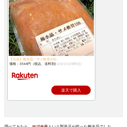
【元祖】梅水晶「サメ軟骨100」
価格：3564円（税込、送料別)
(2021/1/28時点)
楽天で購入
調べてみたら、
サブ水産
という製造元が作った梅水晶でした。