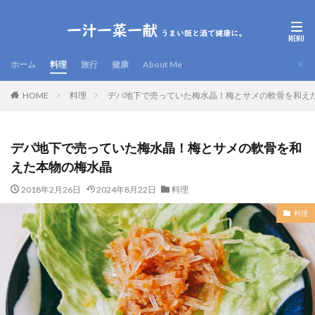
ホーム
料理
旅行
健康
About Me
HOME
料理
デパ地下で売っていた梅水晶！梅とサメの軟骨を和え
デパ地下で売っていた梅水晶！梅とサメの軟骨を和
えた本物の梅水晶
2018年2月26日
2024年8月22日
料理
料理