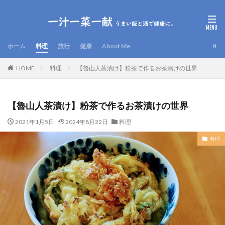
ホーム
料理
旅行
健康
About Me
HOME
料理
【魯山人茶漬け】粉茶で作るお茶漬けの世界
【魯山人茶漬け】粉茶で作るお茶漬けの世界
2021年1月5日
2024年8月22日
料理
料理