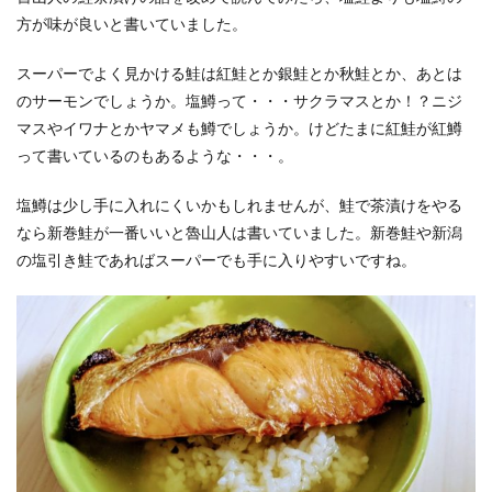
方が味が良いと書いていました。
スーパーでよく見かける鮭は紅鮭とか銀鮭とか秋鮭とか、あとは
のサーモンでしょうか。塩鱒って・・・サクラマスとか！？ニジ
マスやイワナとかヤマメも鱒でしょうか。けどたまに紅鮭が紅鱒
って書いているのもあるような・・・。
塩鱒は少し手に入れにくいかもしれませんが、鮭で茶漬けをやる
なら新巻鮭が一番いいと魯山人は書いていました。新巻鮭や新潟
の塩引き鮭であればスーパーでも手に入りやすいですね。