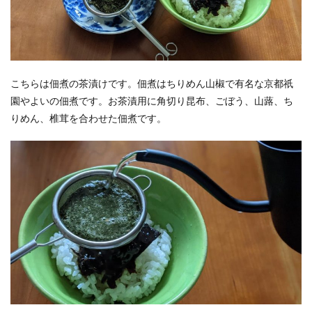
こちらは佃煮の茶漬けです。佃煮はちりめん山椒で有名な京都祇
園やよいの佃煮です。お茶漬用に角切り昆布、ごぼう、山蕗、ち
りめん、椎茸を合わせた佃煮です。