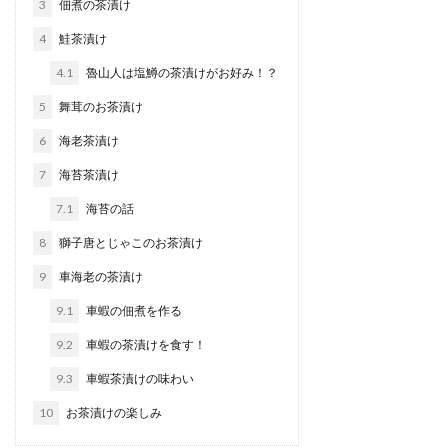
3
佃煮の茶漬け
4
鮭茶漬け
4.1
魯山人は塩鱒の茶漬けがお好み！？
5
舞茸のお茶漬け
6
海老茶漬け
7
海苔茶漬け
7.1
海苔の話
8
獅子唐とじゃこのお茶漬け
9
車海老の茶漬け
9.1
車蝦の佃煮を作る
9.2
車蝦の茶漬けを食す！
9.3
車蝦茶漬けの味わい
10
お茶漬けの楽しみ