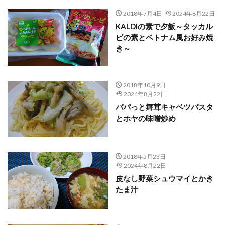
2018年7月4日
2024年8月22日
KALDIの素で夕飯～タッカル
ビの素とベトナム風お好み焼
き～
2018年10月9日
2024年8月22日
パパっと舞茸キャベツパスタ
とホヤの味噌炒め
2018年5月23日
2024年8月22日
皮なし野菜シュウマイとかき
たま汁