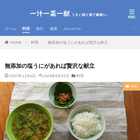
ホーム
料理
旅行
健康
About Me
HOME
料理
無添加の塩うにがあれば贅沢な献立
無添加の塩うにがあれば贅沢な献立
2017年11月6日
2024年8月22日
料理
料理