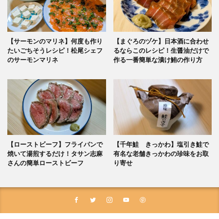
【サーモンのマリネ】何度も作り
【まぐろのヅケ】日本酒に合わせ
たいごちそうレシピ！松尾シェフ
るならこのレシピ！生醤油だけで
のサーモンマリネ
作る一番簡単な漬け鮪の作り方
【ローストビーフ】フライパンで
【千年鮭 きっかわ】塩引き鮭で
焼いて湯煎するだけ！タサン志麻
有名な老舗きっかわの珍味をお取
さんの簡単ローストビーフ
り寄せ