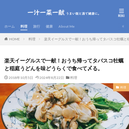
ホーム
料理
旅行
健康
About Me
HOME
料理
楽天イーグルスで一献！おうち帰ってタバスコ牡蠣と
楽天イーグルスで一献！おうち帰ってタバスコ牡蠣
と稲庭うどんを味どうらくで食べて〆る。
2018年10月5日
2024年8月22日
料理
料理