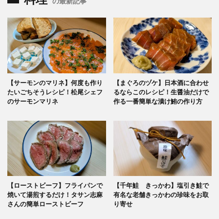
の最新記事
【サーモンのマリネ】何度も作り
【まぐろのヅケ】日本酒に合わせ
たいごちそうレシピ！松尾シェフ
るならこのレシピ！生醤油だけで
のサーモンマリネ
作る一番簡単な漬け鮪の作り方
【ローストビーフ】フライパンで
【千年鮭 きっかわ】塩引き鮭で
焼いて湯煎するだけ！タサン志麻
有名な老舗きっかわの珍味をお取
さんの簡単ローストビーフ
り寄せ