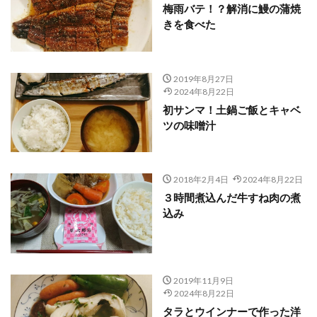
梅雨バテ！？解消に鰻の蒲焼
きを食べた
2019年8月27日
2024年8月22日
初サンマ！土鍋ご飯とキャベ
ツの味噌汁
2018年2月4日
2024年8月22日
３時間煮込んだ牛すね肉の煮
込み
2019年11月9日
2024年8月22日
タラとウインナーで作った洋