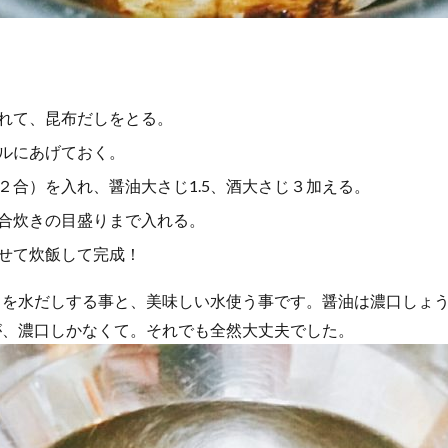
れて、昆布だしをとる。
ルにあげておく。
２合）を入れ、醤油大さじ1.5、酒大さじ３加える。
合炊きの目盛りまで入れる。
せて炊飯して完成！
しを水だしする事と、美味しい水使う事です。醤油は濃口しょ
が、濃口しかなくて。それでも全然大丈夫でした。