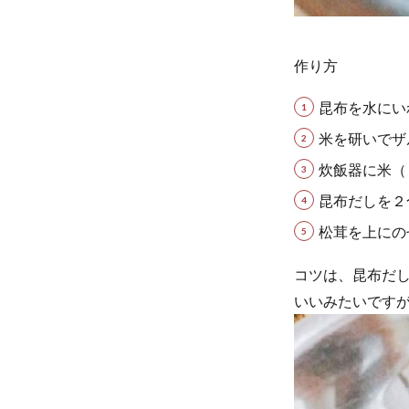
作り方
昆布を水にい
米を研いでザ
炊飯器に米（
昆布だしを２
松茸を上にの
コツは、昆布だ
いいみたいです