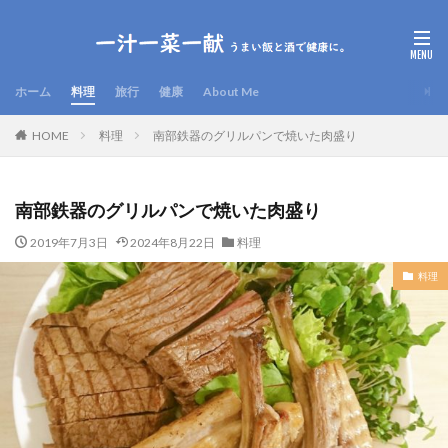
ホーム
料理
旅行
健康
About Me
HOME
料理
南部鉄器のグリルパンで焼いた肉盛り
南部鉄器のグリルパンで焼いた肉盛り
2019年7月3日
2024年8月22日
料理
料理