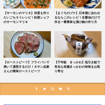
【サーモンのマリネ】何度も作り
【まぐろのヅケ】日本酒に合わせ
たいごちそうレシピ！松尾シェフ
るならこのレシピ！生醤油だけで
のサーモンマリネ
作る一番簡単な漬け鮪の作り方
【ローストビーフ】フライパンで
【千年鮭 きっかわ】塩引き鮭で
焼いて湯煎するだけ！タサン志麻
有名な老舗きっかわの珍味をお取
さんの簡単ローストビーフ
り寄せ