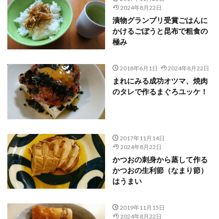
2024年8月22日
漬物グランプリ受賞ごはんに
かけるごぼうと昆布で粗食の
極み
2018年6月1日
2024年8月22日
まれにみる成功オツマ、焼肉
のタレで作るまぐろユッケ！
2017年11月14日
2024年8月22日
かつおの刺身から蒸して作る
かつおの生利節（なまり節）
はうまい
2019年11月15日
2024年8月22日