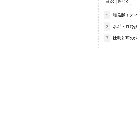
目次
1
簡易版！オ
2
ネギトロ冷
3
牡蠣と芹の