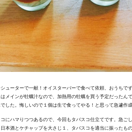
ーシューターで一献！オイスターバーで食べて依頼、おうちで
日はメインが牡蠣汁なので、加熱用の牡蠣を買う予定だったん
んでした。悔しいので１個は生で食ってやる！と思って急遽作
スコにハマりつつあるので、今回もタバスコ仕立てです。急ご
、日本酒とケチャップを大さじ１、タバスコを適当に振ったも