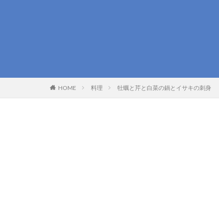
HOME
料理
牡蠣と芹と白菜の鍋とイサキの刺身