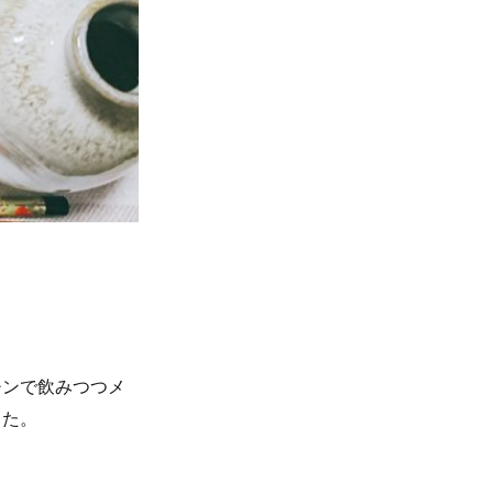
チンで飲みつつメ
した。