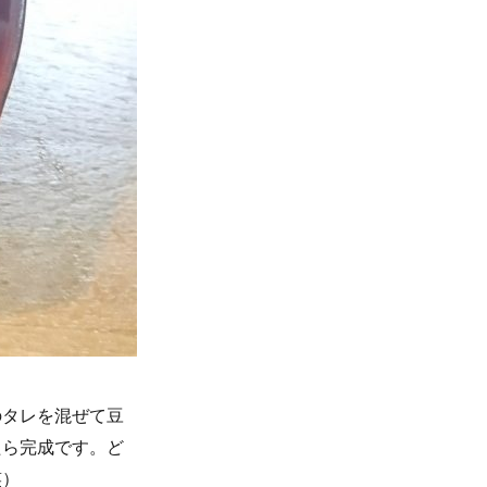
のタレを混ぜて豆
たら完成です。ど
笑）