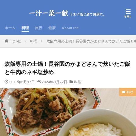
ホーム
料理
旅行
健康
About Me
HOME
料理
炊飯専用の土鍋！長谷園のかまどさんで炊いたご飯と
炊飯専用の土鍋！長谷園のかまどさんで炊いたご飯
と牛肉のネギ塩炒め
2019年8月17日
2024年8月22日
料理
料理