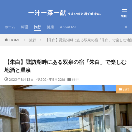
ホーム
料理
旅行
健康
About Me
HOME
旅行
【朱白】諏訪湖畔にある双泉の宿「朱白」で楽しむ地
【朱白】諏訪湖畔にある双泉の宿「朱白」で楽しむ
地酒と温泉
2023年8月13日
2024年8月22日
旅行
旅行