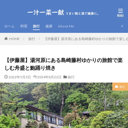
ホーム
料理
旅行
健康
About Me
HOME
旅行
【伊藤屋】湯河原にある島崎藤村ゆかりの旅館で楽し
【伊藤屋】湯河原にある島崎藤村ゆかりの旅館で楽
しむ舟盛と鮑踊り焼き
2022年5月3日
2024年8月22日
旅行
旅行