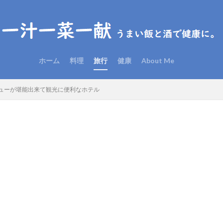
ホーム
料理
旅行
健康
About Me
ューが堪能出来て観光に便利なホテル