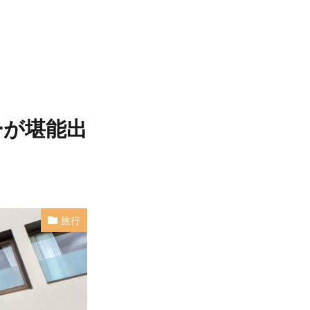
ーが堪能出
旅行